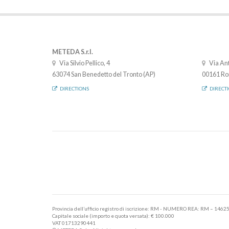
METEDA S.r.l.
Via Silvio Pellico, 4
Via Ant
63074 San Benedetto del Tronto (AP)
00161 Ro
DIRECTIONS
DIRECT
Provincia dell’ufficio registro di iscrizione: RM - NUMERO REA: RM – 1462
Capitale sociale (importo e quota versata): € 100.000
VAT 01713290441