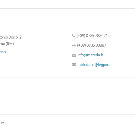
(+39) 0735 783021
onio Bosio, 2
ma (RM)
(+39) 0735 83887
IONS
info@meteda.it
metedasrl@legpec.it
512