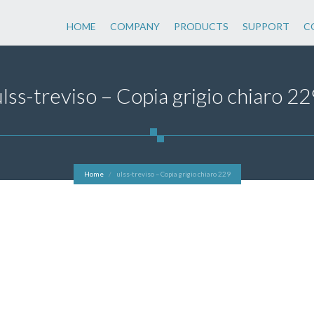
HOME
COMPANY
PRODUCTS
SUPPORT
C
ulss-treviso – Copia grigio chiaro 22
Home
ulss-treviso – Copia grigio chiaro 229