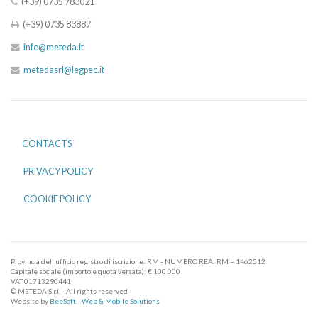
(+39) 0735 783021
(+39) 0735 83887
info@meteda.it
metedasrl@legpec.it
CONTACTS
PRIVACY POLICY
COOKIE POLICY
Provincia dell’ufficio registro di iscrizione: RM - NUMERO REA: RM – 1462512
Capitale sociale (importo e quota versata): € 100.000
VAT 01713290441
© METEDA S.r.l. - All rights reserved
Website by
BeeSoft - Web & Mobile Solutions