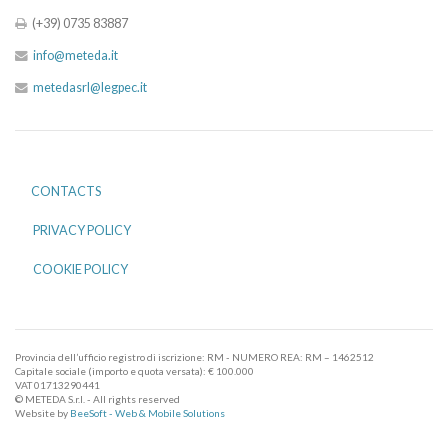
(+39) 0735 83887
info@meteda.it
metedasrl@legpec.it
CONTACTS
PRIVACY POLICY
COOKIE POLICY
Provincia dell’ufficio registro di iscrizione: RM - NUMERO REA: RM – 1462512
Capitale sociale (importo e quota versata): € 100.000
VAT 01713290441
© METEDA S.r.l. - All rights reserved
Website by
BeeSoft - Web & Mobile Solutions