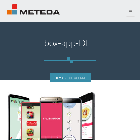
menu
box-app-DEF
Home
box-app-DEF