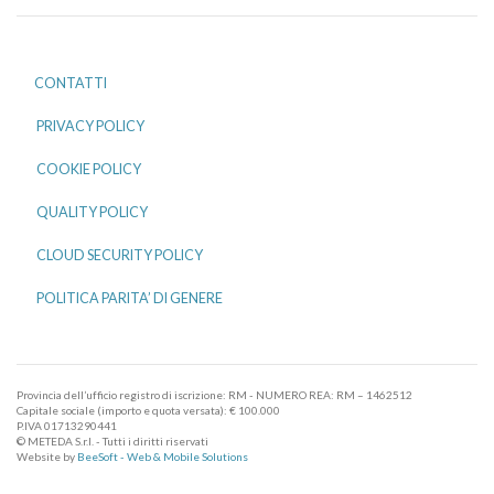
CONTATTI
PRIVACY POLICY
COOKIE POLICY
QUALITY POLICY
CLOUD SECURITY POLICY
POLITICA PARITA’ DI GENERE
Provincia dell’ufficio registro di iscrizione: RM - NUMERO REA: RM – 1462512
Capitale sociale (importo e quota versata): € 100.000
P.IVA 01713290441
© METEDA S.r.l. - Tutti i diritti riservati
Website by
BeeSoft - Web & Mobile Solutions