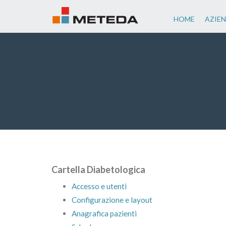
HOME
AZIE
Cartella Diabetologica
Accesso e utenti
Configurazione e layout
Anagrafica pazienti