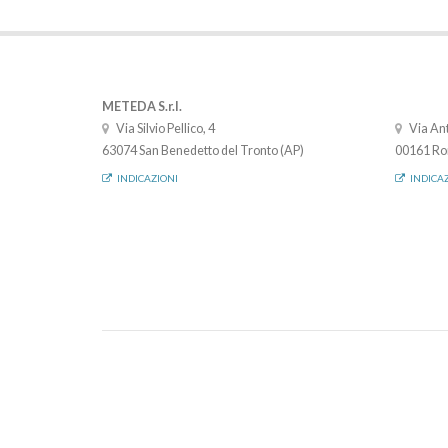
METEDA S.r.l.
Via Silvio Pellico, 4
Via Ant
63074 San Benedetto del Tronto (AP)
00161 Ro
INDICAZIONI
INDICA