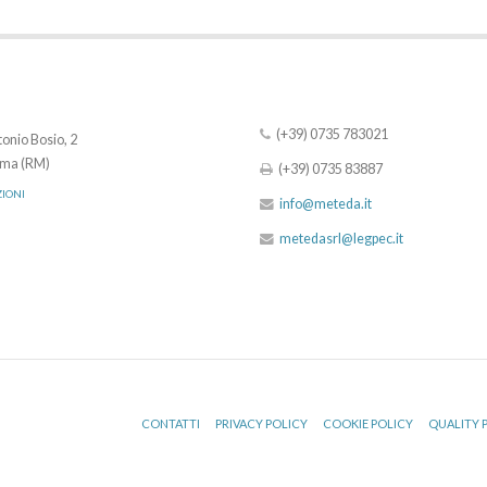
(+39) 0735 783021
onio Bosio, 2
ma (RM)
(+39) 0735 83887
ZIONI
info@meteda.it
metedasrl@legpec.it
CONTATTI
PRIVACY POLICY
COOKIE POLICY
QUALITY 