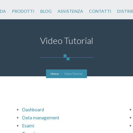
NDA
PRODOTTI
BLOG
ASSISTENZA
CONTATTI
DISTRI
Video Tutorial
Home
Video Tutorial
Dashboard
Data management
Esami