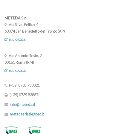
METEDA S.r.l.
Via Silvio Pellico, 4
63074 San Benedetto del Tronto (AP)
INDICAZIONI
Via Antonio Bosio, 2
00161 Roma (RM)
INDICAZIONI
(+39) 0735 783021
(+39) 0735 83887
info@meteda.it
metedasrl@legpec.it