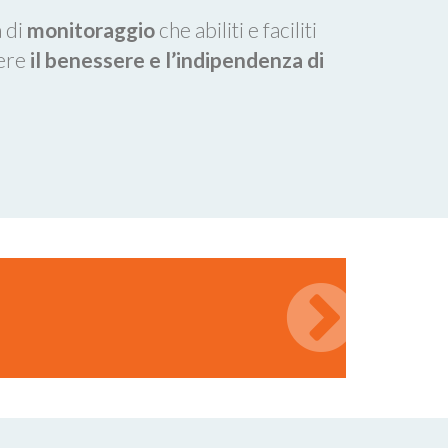
à di
monitoraggio
che abiliti e faciliti
nere
il benessere e l’indipendenza di
i