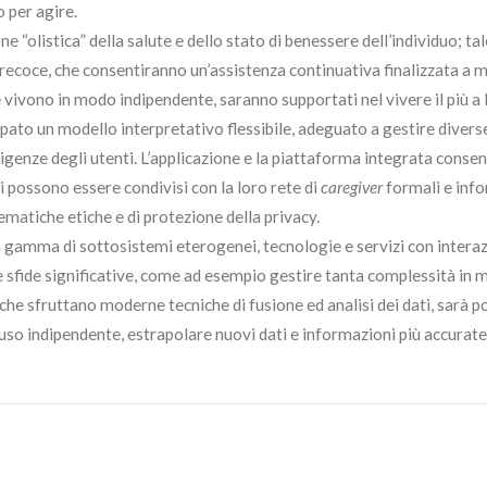
 per agire.
e “olistica” della salute e dello stato di benessere dell’individuo; ta
precoce, che consentiranno un’assistenza continuativa finalizzata a 
e vivono in modo indipendente, saranno supportati nel vivere il più a 
uppato un modello interpretativo flessibile, adeguato a gestire divers
sigenze degli utenti. L’applicazione e la piattaforma integrata conse
dati possono essere condivisi con la loro rete di
caregiver
formali e info
matiche etiche e di protezione della privacy.
 gamma di sottosistemi eterogenei, tecnologie e servizi con interazio
e sfide significative, come ad esempio gestire tanta complessità in 
che sfruttano moderne tecniche di fusione ed analisi dei dati, sarà po
 uso indipendente, estrapolare nuovi dati e informazioni più accurate