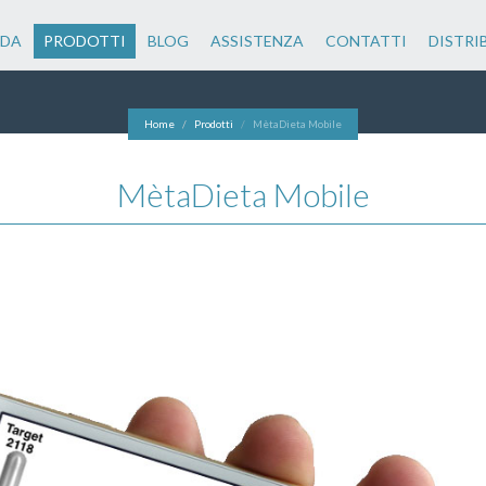
NDA
PRODOTTI
BLOG
ASSISTENZA
CONTATTI
DISTRI
Home
Prodotti
MètaDieta Mobile
MètaDieta Mobile