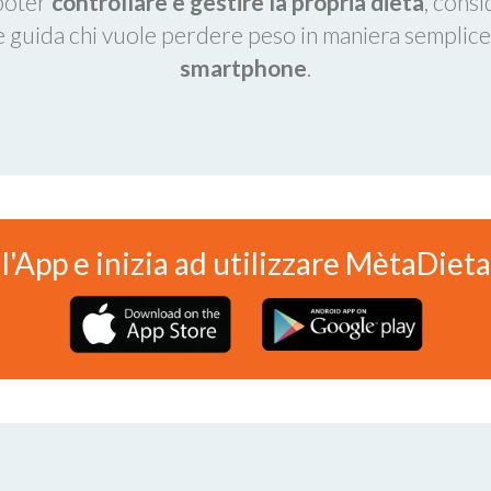
poter
controllare e gestire la propria dieta
, consi
e guida chi vuole perdere peso in maniera semplice
smartphone
.
 l'App e inizia ad utilizzare MètaDiet