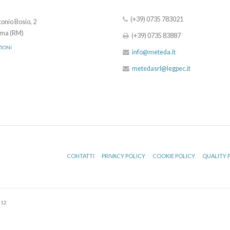
(+39) 0735 783021
onio Bosio, 2
ma (RM)
(+39) 0735 83887
ZIONI
info@meteda.it
metedasrl@legpec.it
CONTATTI
PRIVACY POLICY
COOKIE POLICY
QUALITY 
512