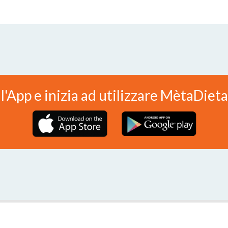
 l'App e inizia ad utilizzare MètaDiet