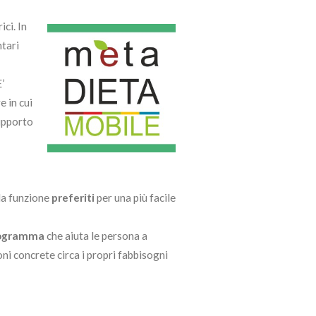
ici.
In
tari
’
e in cui
supporto
 la funzione
preferiti
per una più facile
ogramma
che aiuta le persona a
i concrete circa i propri fabbisogni