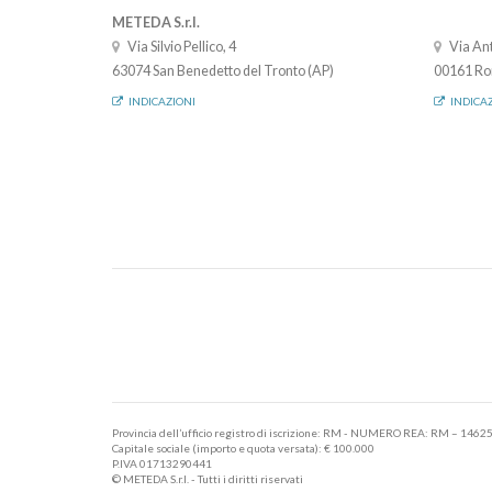
METEDA S.r.l.
Via Silvio Pellico, 4
Via Ant
63074 San Benedetto del Tronto (AP)
00161 Ro
INDICAZIONI
INDICA
Provincia dell’ufficio registro di iscrizione: RM - NUMERO REA: RM – 1462
Capitale sociale (importo e quota versata): € 100.000
P.IVA 01713290441
© METEDA S.r.l. - Tutti i diritti riservati