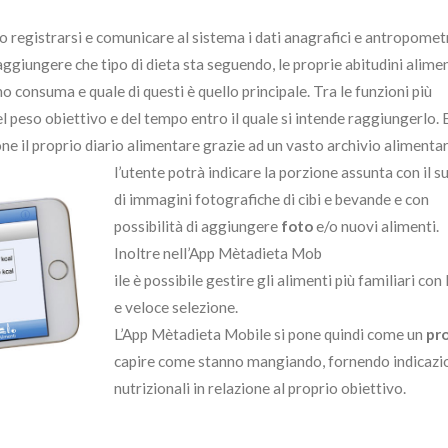
io registrarsi e comunicare al sistema i dati anagrafici e antropometr
iungere che tipo di dieta sta seguendo, le proprie abitudini alimen
 consuma e quale di questi è quello principale. Tra le funzioni più
el peso obiettivo e del tempo entro il quale si intende raggiungerlo. E
ne il proprio diario alimentare
grazie ad un vasto archivio alimentar
l’utente potrà indicare la porzione assunta con il 
di immagini fotografiche di cibi e bevande e con
possibilità di aggiungere
foto
e/o nuovi alimenti.
Inoltre nell’App Mètadieta Mob
ile è possibile gestire gli alimenti più familiari con
e veloce selezione.
L’App Mètadieta Mobile si pone quindi come un
pr
capire come stanno mangiando, fornendo indicazion
nutrizionali in relazione al proprio obiettivo.