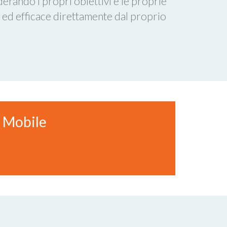
derando i propri obiettivi e le proprie
 ed efficace direttamente dal proprio
a Mobile