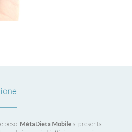
zione
re peso.
MètaDieta Mobile
si presenta