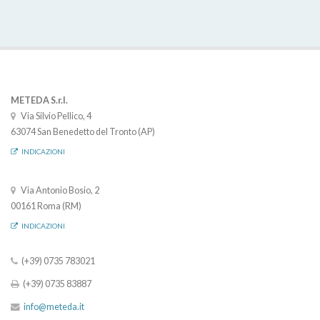
METEDA S.r.l.
Via Silvio Pellico, 4
63074 San Benedetto del Tronto (AP)
INDICAZIONI
Via Antonio Bosio, 2
00161 Roma (RM)
INDICAZIONI
(+39) 0735 783021
(+39) 0735 83887
info@meteda.it