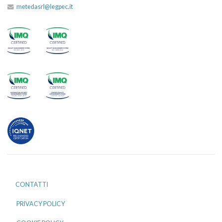
metedasrl@legpec.it
CONTATTI
PRIVACY POLICY