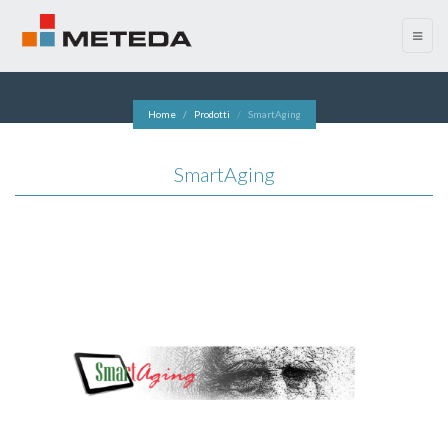
menu
Home
Prodotti
SmartAging
SmartAging