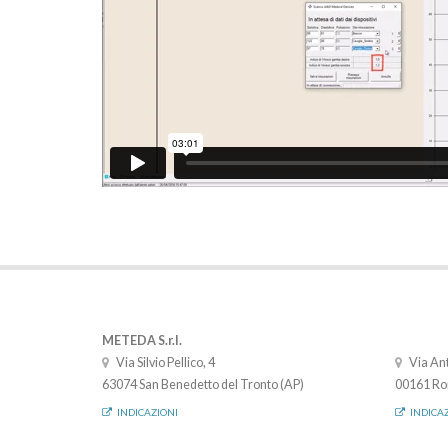
METEDA S.r.l.
Via Silvio Pellico, 4
Via Ant
63074 San Benedetto del Tronto (AP)
00161 Ro
INDICAZIONI
INDICA