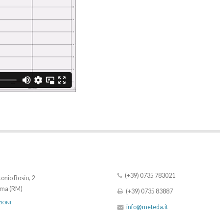
(+39) 0735 783021
onio Bosio, 2
ma (RM)
(+39) 0735 83887
ZIONI
info@meteda.it