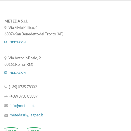
METEDA S.r.l.
Via Silvio Pellico, 4
63074 San Benedetto del Tronto (AP)
INDICAZIONI
Via Antonio Bosio, 2
00161 Roma (RM)
INDICAZIONI
(+39) 0735 783021
(+39) 0735 83887
info@meteda.it
metedasrl@legpec.it