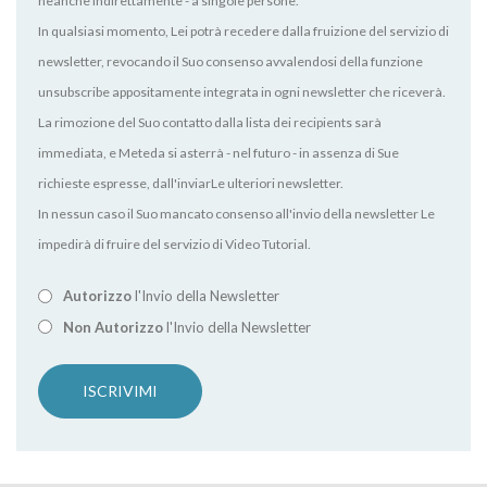
neanche indirettamente - a singole persone.
In qualsiasi momento, Lei potrà recedere dalla fruizione del servizio di
newsletter, revocando il Suo consenso avvalendosi della funzione
unsubscribe appositamente integrata in ogni newsletter che riceverà.
La rimozione del Suo contatto dalla lista dei recipients sarà
immediata, e Meteda si asterrà - nel futuro - in assenza di Sue
richieste espresse, dall'inviarLe ulteriori newsletter.
In nessun caso il Suo mancato consenso all'invio della newsletter Le
impedirà di fruire del servizio di Video Tutorial.
Autorizzo
l'Invio della Newsletter
Non Autorizzo
l'Invio della Newsletter