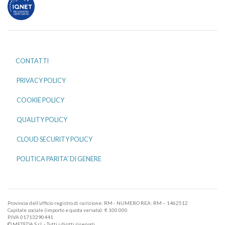
CONTATTI
PRIVACY POLICY
COOKIE POLICY
QUALITY POLICY
CLOUD SECURITY POLICY
POLITICA PARITA’ DI GENERE
Provincia dell’ufficio registro di iscrizione: RM - NUMERO REA: RM – 1462512
Capitale sociale (importo e quota versata): € 100.000
P.IVA 01713290441
© METEDA S.r.l. - Tutti i diritti riservati