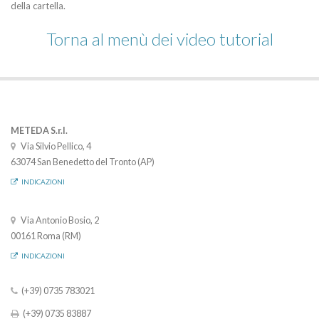
della cartella.
Torna al menù dei video tutorial
METEDA S.r.l.
Via Silvio Pellico, 4
63074 San Benedetto del Tronto (AP)
INDICAZIONI
Via Antonio Bosio, 2
00161 Roma (RM)
INDICAZIONI
(+39) 0735 783021
(+39) 0735 83887