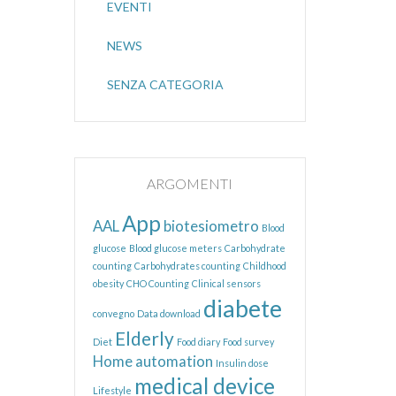
EVENTI
NEWS
SENZA CATEGORIA
ARGOMENTI
App
AAL
biotesiometro
Blood
glucose
Blood glucose meters
Carbohydrate
counting
Carbohydrates counting
Childhood
obesity
CHO Counting
Clinical sensors
diabete
convegno
Data download
Elderly
Diet
Food diary
Food survey
Home automation
Insulin dose
medical device
Lifestyle