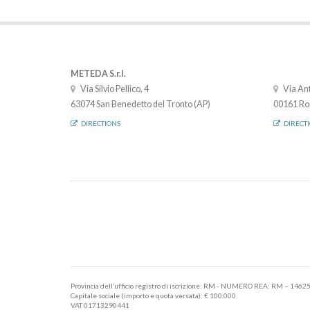
METEDA S.r.l.
Via Silvio Pellico, 4
Via Ant
63074 San Benedetto del Tronto (AP)
00161 Ro
DIRECTIONS
DIRECT
Provincia dell’ufficio registro di iscrizione: RM - NUMERO REA: RM – 1462
Capitale sociale (importo e quota versata): € 100.000
VAT 01713290441