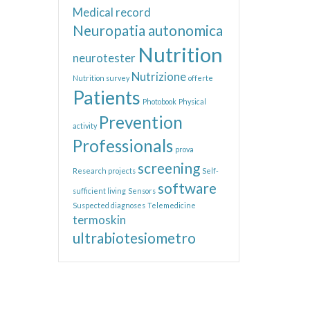
Medical record
Neuropatia autonomica
Nutrition
neurotester
Nutrizione
Nutrition survey
offerte
Patients
Photobook
Physical
Prevention
activity
Professionals
prova
screening
Research projects
Self-
software
sufficient living
Sensors
Suspected diagnoses
Telemedicine
termoskin
ultrabiotesiometro