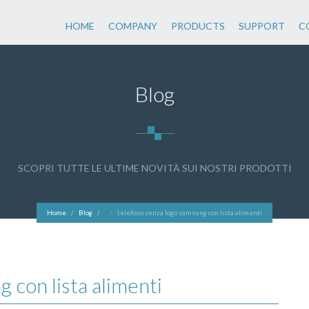
HOME
COMPANY
PRODUCTS
SUPPORT
C
Blog
SCOPRI TUTTE LE ULTIME NOVITÀ SUI NOSTRI PRODOTTI
Home
Blog
telefono senza logo samsung con lista alimenti
 con lista alimenti