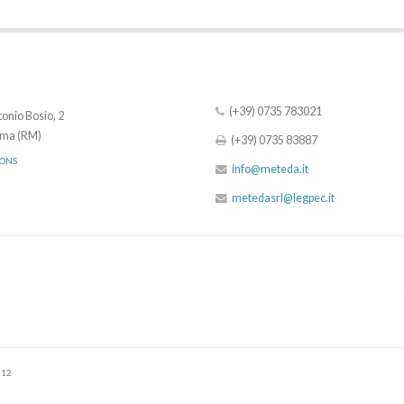
(+39) 0735 783021
onio Bosio, 2
ma (RM)
(+39) 0735 83887
IONS
info@meteda.it
metedasrl@legpec.it
512