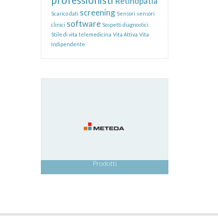
Retinopatia
screening
Scarico dati
Sensori
sensori
software
clinici
Sospetti diagnostici
Stile di vita
telemedicina
Vita Attiva
Vita
Indipendente
Prodotti