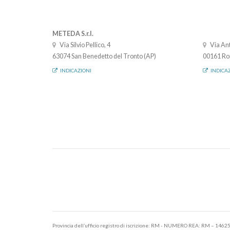
METEDA S.r.l.
Via Silvio Pellico, 4
Via Ant
63074 San Benedetto del Tronto (AP)
00161 Ro
INDICAZIONI
INDICA
Provincia dell’ufficio registro di iscrizione: RM - NUMERO REA: RM – 1462