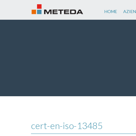
HOME
AZIE
cert-en-iso-13485