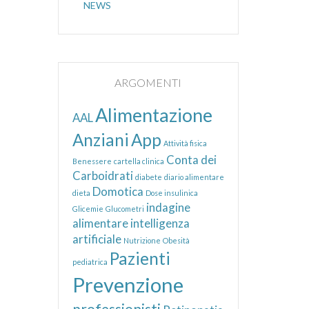
NEWS
ARGOMENTI
Alimentazione
AAL
Anziani
App
Attività fisica
Conta dei
Benessere
cartella clinica
Carboidrati
diabete
diario alimentare
Domotica
dieta
Dose insulinica
indagine
Glicemie
Glucometri
alimentare
intelligenza
artificiale
Nutrizione
Obesità
Pazienti
pediatrica
Prevenzione
professionisti