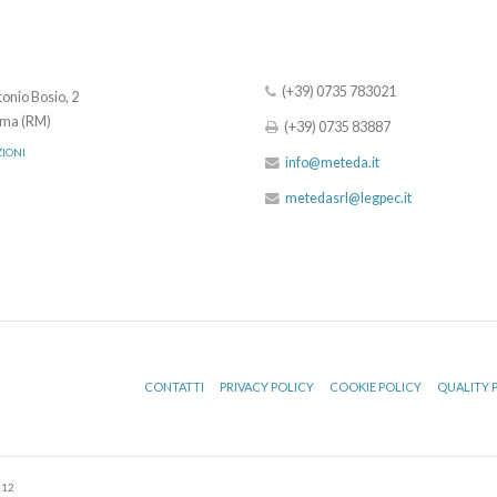
(+39) 0735 783021
onio Bosio, 2
ma (RM)
(+39) 0735 83887
ZIONI
info@meteda.it
metedasrl@legpec.it
CONTATTI
PRIVACY POLICY
COOKIE POLICY
QUALITY 
512