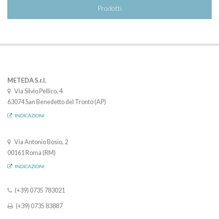
Prodotti
METEDA S.r.l.
Via Silvio Pellico, 4
63074 San Benedetto del Tronto (AP)
INDICAZIONI
Via Antonio Bosio, 2
00161 Roma (RM)
INDICAZIONI
(+39) 0735 783021
(+39) 0735 83887