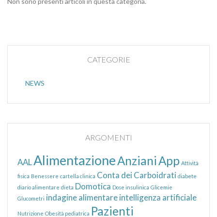
Non sono presenti articoli in questa categoria.
CATEGORIE
NEWS
ARGOMENTI
Alimentazione
Anziani
App
AAL
Attività
Conta dei Carboidrati
fisica
Benessere
cartella clinica
diabete
Domotica
diario alimentare
dieta
Dose insulinica
Glicemie
indagine alimentare
intelligenza artificiale
Glucometri
Pazienti
Nutrizione
Obesità pediatrica