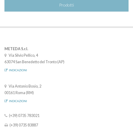
Prodotti
METEDA S.r.l.
Via Silvio Pellico, 4
63074 San Benedetto del Tronto (AP)
INDICAZIONI
Via Antonio Bosio, 2
00161 Roma (RM)
INDICAZIONI
(+39) 0735 783021
(+39) 0735 83887