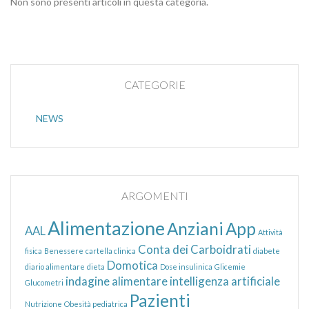
Non sono presenti articoli in questa categoria.
CATEGORIE
NEWS
ARGOMENTI
Alimentazione
Anziani
App
AAL
Attività
Conta dei Carboidrati
fisica
Benessere
cartella clinica
diabete
Domotica
diario alimentare
dieta
Dose insulinica
Glicemie
indagine alimentare
intelligenza artificiale
Glucometri
Pazienti
Nutrizione
Obesità pediatrica