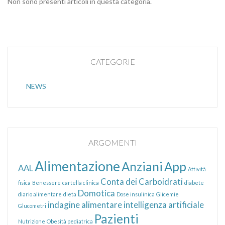
Non sono presenti articoli in questa categoria.
CATEGORIE
NEWS
ARGOMENTI
Alimentazione
Anziani
App
AAL
Attività
Conta dei Carboidrati
fisica
Benessere
cartella clinica
diabete
Domotica
diario alimentare
dieta
Dose insulinica
Glicemie
indagine alimentare
intelligenza artificiale
Glucometri
Pazienti
Nutrizione
Obesità pediatrica