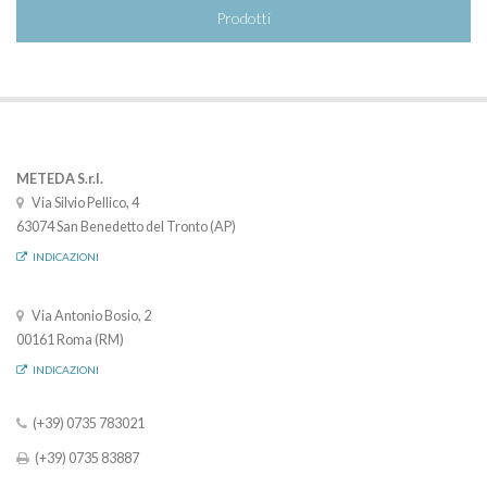
Prodotti
METEDA S.r.l.
Via Silvio Pellico, 4
63074 San Benedetto del Tronto (AP)
INDICAZIONI
Via Antonio Bosio, 2
00161 Roma (RM)
INDICAZIONI
(+39) 0735 783021
(+39) 0735 83887