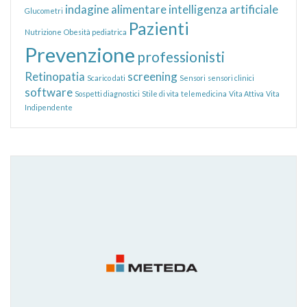
indagine alimentare
intelligenza artificiale
Glucometri
Pazienti
Nutrizione
Obesità pediatrica
Prevenzione
professionisti
Retinopatia
screening
Scarico dati
Sensori
sensori clinici
software
Sospetti diagnostici
Stile di vita
telemedicina
Vita Attiva
Vita
Indipendente