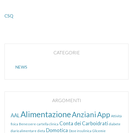
CSQ
CATEGORIE
NEWS
ARGOMENTI
Alimentazione
Anziani
App
AAL
Attività
Conta dei Carboidrati
fisica
Benessere
cartella clinica
diabete
Domotica
diario alimentare
dieta
Dose insulinica
Glicemie