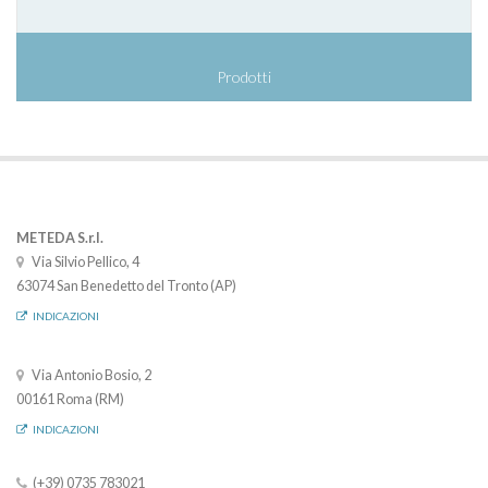
Prodotti
METEDA S.r.l.
Via Silvio Pellico, 4
63074 San Benedetto del Tronto (AP)
INDICAZIONI
Via Antonio Bosio, 2
00161 Roma (RM)
INDICAZIONI
(+39) 0735 783021