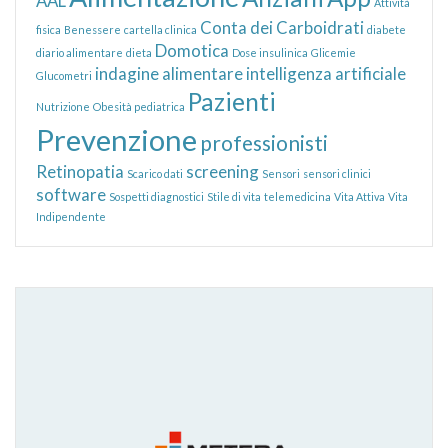
AAL
Attività
Conta dei Carboidrati
fisica
Benessere
cartella clinica
diabete
Domotica
diario alimentare
dieta
Dose insulinica
Glicemie
indagine alimentare
intelligenza artificiale
Glucometri
Pazienti
Nutrizione
Obesità pediatrica
Prevenzione
professionisti
Retinopatia
screening
Scarico dati
Sensori
sensori clinici
software
Sospetti diagnostici
Stile di vita
telemedicina
Vita Attiva
Vita
Indipendente