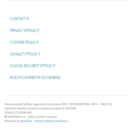
CONTATTI
PRIVACY POLICY
COOKIE POLICY
QUALITY POLICY
CLOUD SECURITY POLICY
POLITICA PARITA’ DI GENERE
Provincia dell’ufficio registro di iscrizione: RM - NUMERO REA: RM – 1462512
Capitale sociale (importo e quota versata): € 100.000
P.IVA 01713290441
© METEDA S.r.l. - Tutti i diritti riservati
Website by
BeeSoft - Web & Mobile Solutions