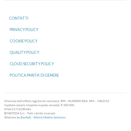
CONTATTI
PRIVACY POLICY
COOKIE POLICY
QUALITY POLICY
CLOUD SECURITY POLICY
POLITICA PARITA’ DI GENERE
Provincia dell’ufficio registro di iscrizione: RM - NUMERO REA: RM – 1462512
Capitale sociale (importo e quota versata): € 100.000
P.IVA 01713290441
© METEDA S.r.l. - Tutti i diritti riservati
Website by
BeeSoft - Web & Mobile Solutions