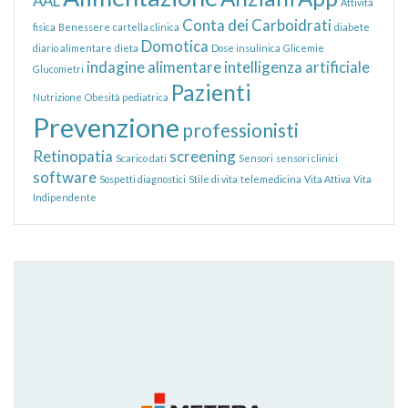
AAL
Attività
Conta dei Carboidrati
fisica
Benessere
cartella clinica
diabete
Domotica
diario alimentare
dieta
Dose insulinica
Glicemie
indagine alimentare
intelligenza artificiale
Glucometri
Pazienti
Nutrizione
Obesità pediatrica
Prevenzione
professionisti
Retinopatia
screening
Scarico dati
Sensori
sensori clinici
software
Sospetti diagnostici
Stile di vita
telemedicina
Vita Attiva
Vita
Indipendente