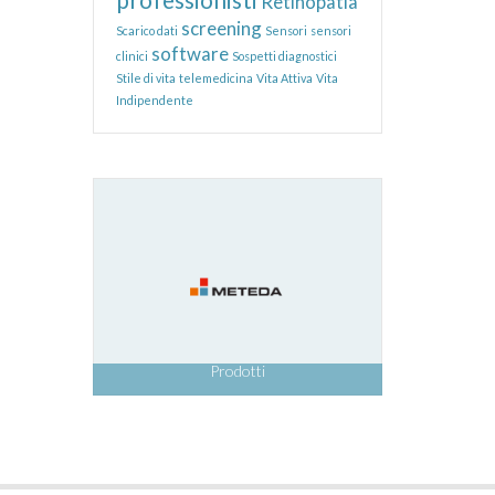
Retinopatia
screening
Scarico dati
Sensori
sensori
software
clinici
Sospetti diagnostici
Stile di vita
telemedicina
Vita Attiva
Vita
Indipendente
Prodotti