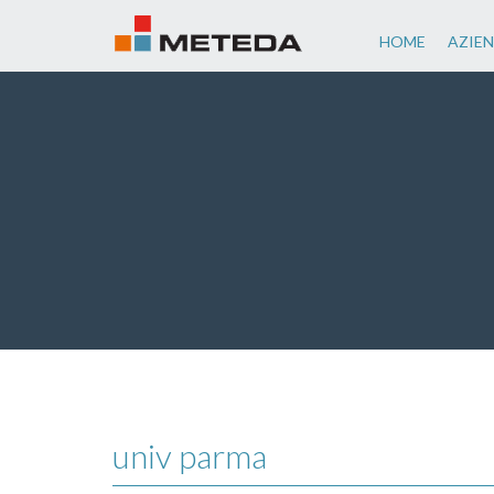
HOME
AZIE
univ parma