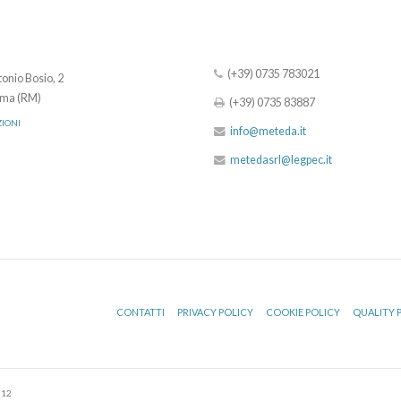
(+39) 0735 783021
onio Bosio, 2
ma (RM)
(+39) 0735 83887
ZIONI
info@meteda.it
metedasrl@legpec.it
CONTATTI
PRIVACY POLICY
COOKIE POLICY
QUALITY 
512