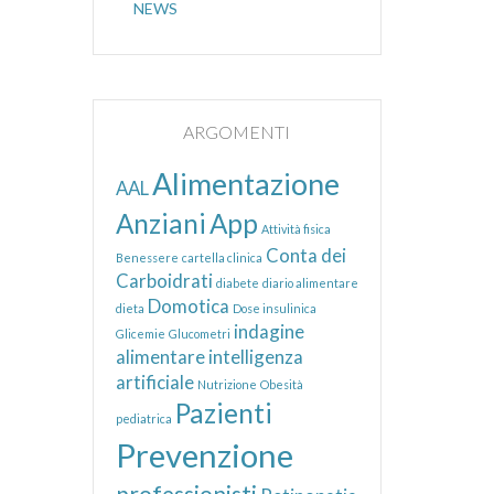
NEWS
ARGOMENTI
Alimentazione
AAL
Anziani
App
Attività fisica
Conta dei
Benessere
cartella clinica
Carboidrati
diabete
diario alimentare
Domotica
dieta
Dose insulinica
indagine
Glicemie
Glucometri
alimentare
intelligenza
artificiale
Nutrizione
Obesità
Pazienti
pediatrica
Prevenzione
professionisti