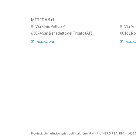
METEDA S.r.l.
Via Silvio Pellico, 4
Via Ant
63074 San Benedetto del Tronto (AP)
00161 Ro
INDICAZIONI
INDICA
Provincia dell’ufficio registro di iscrizione: RM - NUMERO REA: RM – 1462