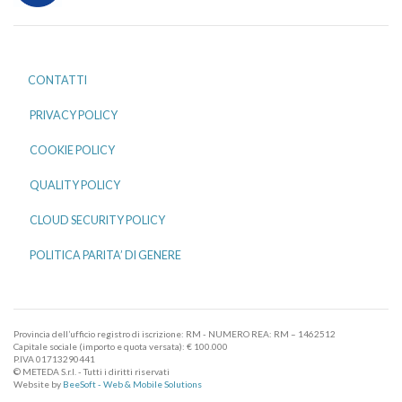
CONTATTI
PRIVACY POLICY
COOKIE POLICY
QUALITY POLICY
CLOUD SECURITY POLICY
POLITICA PARITA’ DI GENERE
Provincia dell’ufficio registro di iscrizione: RM - NUMERO REA: RM – 1462512
Capitale sociale (importo e quota versata): € 100.000
P.IVA 01713290441
© METEDA S.r.l. - Tutti i diritti riservati
Website by
BeeSoft - Web & Mobile Solutions