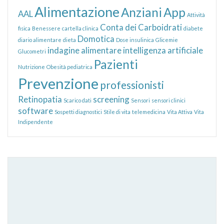
Alimentazione
Anziani
App
AAL
Attività
Conta dei Carboidrati
fisica
Benessere
cartella clinica
diabete
Domotica
diario alimentare
dieta
Dose insulinica
Glicemie
indagine alimentare
intelligenza artificiale
Glucometri
Pazienti
Nutrizione
Obesità pediatrica
Prevenzione
professionisti
Retinopatia
screening
Scarico dati
Sensori
sensori clinici
software
Sospetti diagnostici
Stile di vita
telemedicina
Vita Attiva
Vita
Indipendente