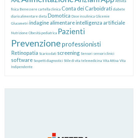
AAL
Attività
Conta dei Carboidrati
fisica
Benessere
cartella clinica
diabete
Domotica
diario alimentare
dieta
Dose insulinica
Glicemie
indagine alimentare
intelligenza artificiale
Glucometri
Pazienti
Nutrizione
Obesità pediatrica
Prevenzione
professionisti
Retinopatia
screening
Scarico dati
Sensori
sensori clinici
software
Sospetti diagnostici
Stile di vita
telemedicina
Vita Attiva
Vita
Indipendente