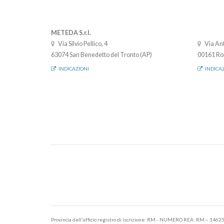
METEDA S.r.l.
Via Silvio Pellico, 4
Via Ant
63074 San Benedetto del Tronto (AP)
00161 Ro
INDICAZIONI
INDICA
Provincia dell’ufficio registro di iscrizione: RM - NUMERO REA: RM – 1462