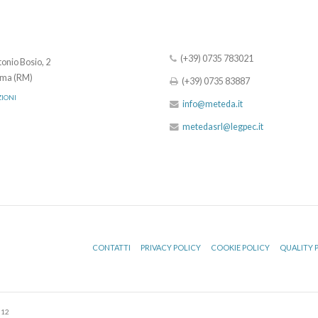
(+39) 0735 783021
onio Bosio, 2
ma (RM)
(+39) 0735 83887
ZIONI
info@meteda.it
metedasrl@legpec.it
CONTATTI
PRIVACY POLICY
COOKIE POLICY
QUALITY 
512