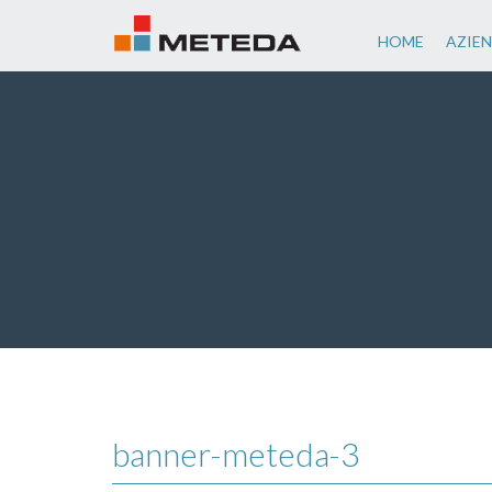
HOME
AZIE
banner-meteda-3