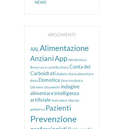
NEWS
ARGOMENTI
Alimentazione
AAL
Anziani
App
Attività fisica
Conta dei
Benessere
cartella clinica
Carboidrati
diabete
diario alimentare
Domotica
dieta
Dose insulinica
indagine
Glicemie
Glucometri
alimentare
intelligenza
artificiale
Nutrizione
Obesità
Pazienti
pediatrica
Prevenzione
professionisti