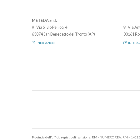
METEDA S.r.l.
Via Silvio Pellico, 4
Via Ant
63074 San Benedetto del Tronto (AP)
00161 Ro
INDICAZIONI
INDICA
Provincia dell’ufficio registro di iscrizione: RM - NUMERO REA: RM – 1462