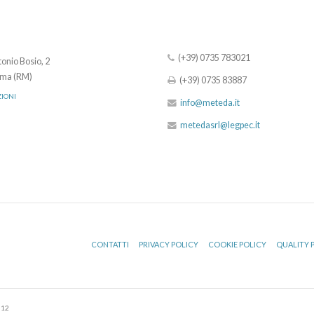
(+39) 0735 783021
onio Bosio, 2
ma (RM)
(+39) 0735 83887
ZIONI
info@meteda.it
metedasrl@legpec.it
CONTATTI
PRIVACY POLICY
COOKIE POLICY
QUALITY 
512