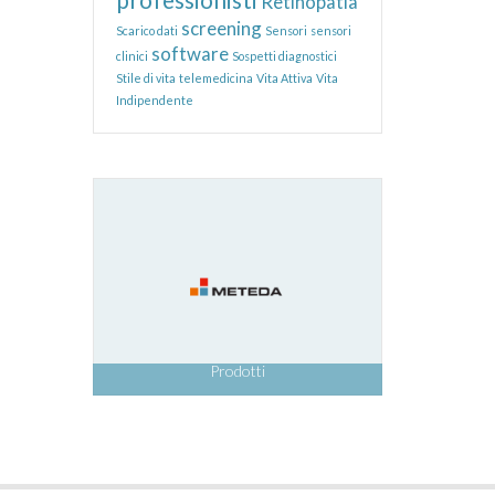
Retinopatia
screening
Scarico dati
Sensori
sensori
software
clinici
Sospetti diagnostici
Stile di vita
telemedicina
Vita Attiva
Vita
Indipendente
Prodotti