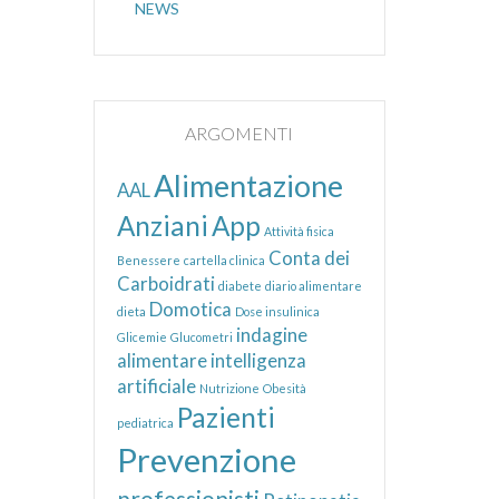
NEWS
ARGOMENTI
Alimentazione
AAL
Anziani
App
Attività fisica
Conta dei
Benessere
cartella clinica
Carboidrati
diabete
diario alimentare
Domotica
dieta
Dose insulinica
indagine
Glicemie
Glucometri
alimentare
intelligenza
artificiale
Nutrizione
Obesità
Pazienti
pediatrica
Prevenzione
professionisti