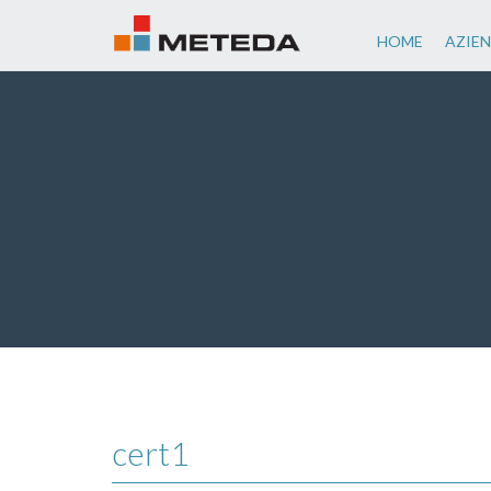
HOME
AZIE
cert1