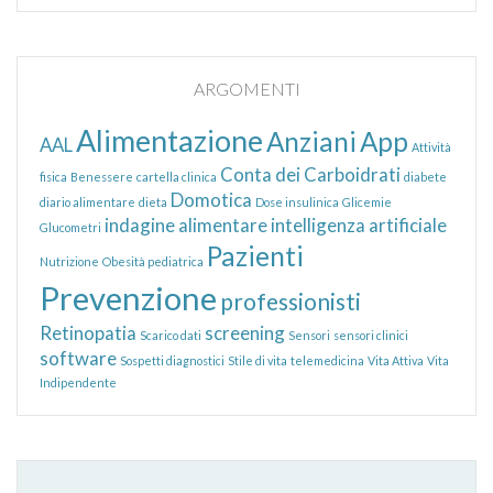
ARGOMENTI
Alimentazione
Anziani
App
AAL
Attività
Conta dei Carboidrati
fisica
Benessere
cartella clinica
diabete
Domotica
diario alimentare
dieta
Dose insulinica
Glicemie
indagine alimentare
intelligenza artificiale
Glucometri
Pazienti
Nutrizione
Obesità pediatrica
Prevenzione
professionisti
Retinopatia
screening
Scarico dati
Sensori
sensori clinici
software
Sospetti diagnostici
Stile di vita
telemedicina
Vita Attiva
Vita
Indipendente