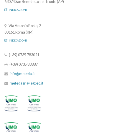
63074 San Benedetto del Tronto (AP)
INDICAZIONI
Via Antonio Bosio, 2
00161 Roma (RM)
INDICAZIONI
(+39) 0735 783021
(+39) 0735 83887
info@meteda.it
metedasrl@legpec.it