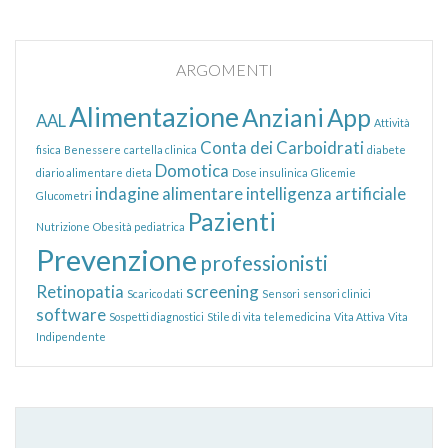
ARGOMENTI
Alimentazione
Anziani
App
AAL
Attività
Conta dei Carboidrati
fisica
Benessere
cartella clinica
diabete
Domotica
diario alimentare
dieta
Dose insulinica
Glicemie
indagine alimentare
intelligenza artificiale
Glucometri
Pazienti
Nutrizione
Obesità pediatrica
Prevenzione
professionisti
Retinopatia
screening
Scarico dati
Sensori
sensori clinici
software
Sospetti diagnostici
Stile di vita
telemedicina
Vita Attiva
Vita
Indipendente