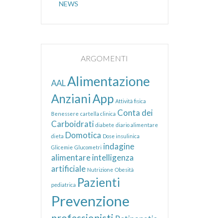
NEWS
ARGOMENTI
Alimentazione
AAL
Anziani
App
Attività fisica
Conta dei
Benessere
cartella clinica
Carboidrati
diabete
diario alimentare
Domotica
dieta
Dose insulinica
indagine
Glicemie
Glucometri
alimentare
intelligenza
artificiale
Nutrizione
Obesità
Pazienti
pediatrica
Prevenzione
professionisti