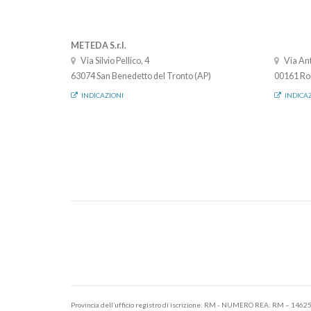
METEDA S.r.l.
Via Silvio Pellico, 4
Via Ant
63074 San Benedetto del Tronto (AP)
00161 Ro
INDICAZIONI
INDICA
Provincia dell’ufficio registro di iscrizione: RM - NUMERO REA: RM – 1462