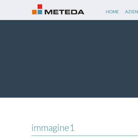
HOME
AZIE
immagine1