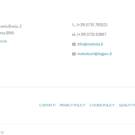
(+39) 0735 783021
onio Bosio, 2
ma (RM)
(+39) 0735 83887
ZIONI
info@meteda.it
metedasrl@legpec.it
CONTATTI
PRIVACY POLICY
COOKIE POLICY
QUALITY 
512