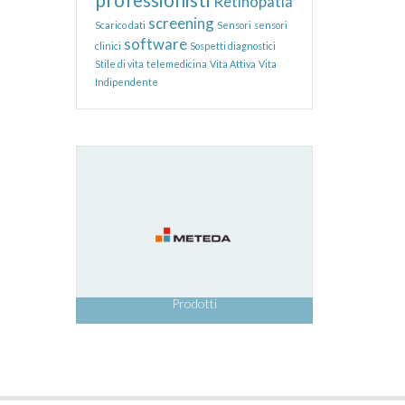
Retinopatia
screening
Scarico dati
Sensori
sensori
software
clinici
Sospetti diagnostici
Stile di vita
telemedicina
Vita Attiva
Vita
Indipendente
Prodotti