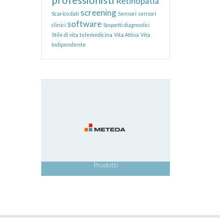
Retinopatia
screening
Scarico dati
Sensori
sensori
software
clinici
Sospetti diagnostici
Stile di vita
telemedicina
Vita Attiva
Vita
Indipendente
Prodotti