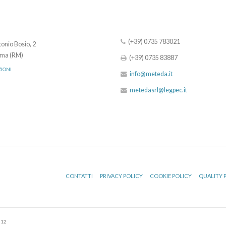
(+39) 0735 783021
onio Bosio, 2
ma (RM)
(+39) 0735 83887
ZIONI
info@meteda.it
metedasrl@legpec.it
CONTATTI
PRIVACY POLICY
COOKIE POLICY
QUALITY 
512