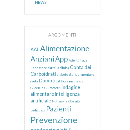
NEWS
ARGOMENTI
Alimentazione
AAL
Anziani
App
Attività fisica
Conta dei
Benessere
cartella clinica
Carboidrati
diabete
diario alimentare
Domotica
dieta
Dose insulinica
indagine
Glicemie
Glucometri
alimentare
intelligenza
artificiale
Nutrizione
Obesità
Pazienti
pediatrica
Prevenzione
professionisti