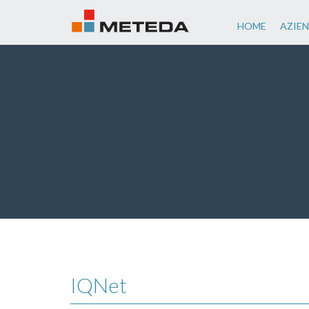
HOME
AZIE
IQNet