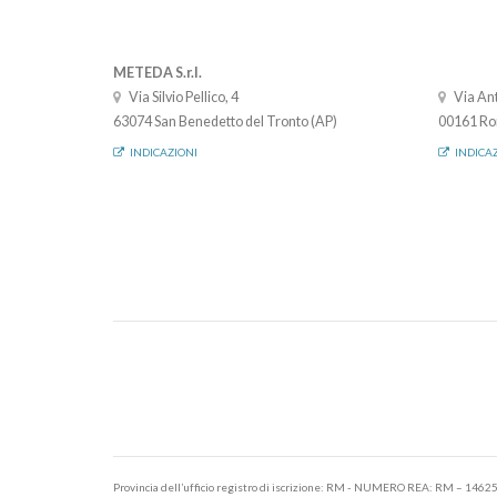
METEDA S.r.l.
Via Silvio Pellico, 4
Via Ant
63074 San Benedetto del Tronto (AP)
00161 Ro
INDICAZIONI
INDICA
Provincia dell’ufficio registro di iscrizione: RM - NUMERO REA: RM – 1462