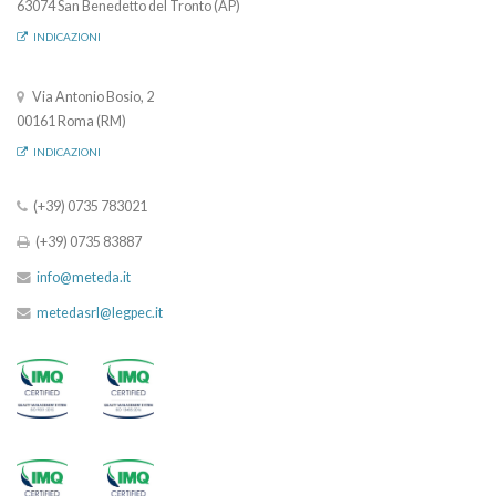
63074 San Benedetto del Tronto (AP)
INDICAZIONI
Via Antonio Bosio, 2
00161 Roma (RM)
INDICAZIONI
(+39) 0735 783021
(+39) 0735 83887
info@meteda.it
metedasrl@legpec.it