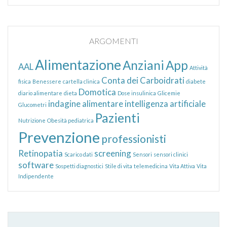
ARGOMENTI
Alimentazione
Anziani
App
AAL
Attività
Conta dei Carboidrati
fisica
Benessere
cartella clinica
diabete
Domotica
diario alimentare
dieta
Dose insulinica
Glicemie
indagine alimentare
intelligenza artificiale
Glucometri
Pazienti
Nutrizione
Obesità pediatrica
Prevenzione
professionisti
Retinopatia
screening
Scarico dati
Sensori
sensori clinici
software
Sospetti diagnostici
Stile di vita
telemedicina
Vita Attiva
Vita
Indipendente