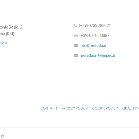
(+39) 0735 783021
onio Bosio, 2
ma (RM)
(+39) 0735 83887
ZIONI
info@meteda.it
metedasrl@legpec.it
CONTATTI
PRIVACY POLICY
COOKIE POLICY
QUALITY 
512