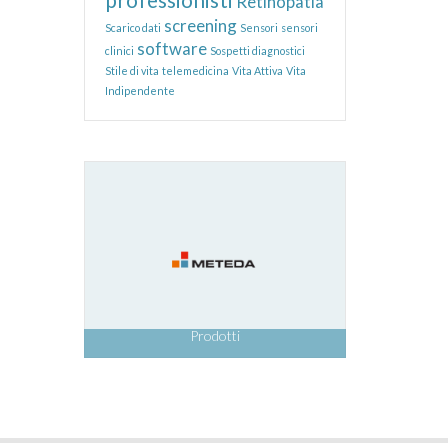
Retinopatia
screening
Scarico dati
Sensori
sensori
software
clinici
Sospetti diagnostici
Stile di vita
telemedicina
Vita Attiva
Vita
Indipendente
Prodotti