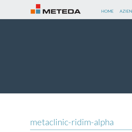
HOME
AZIE
metaclinic-ridim-alpha