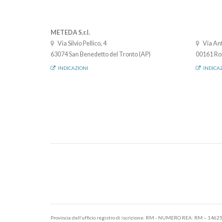
METEDA S.r.l.
Via Silvio Pellico, 4
Via Ant
63074 San Benedetto del Tronto (AP)
00161 Ro
INDICAZIONI
INDICA
Provincia dell’ufficio registro di iscrizione: RM - NUMERO REA: RM – 1462