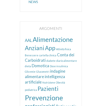
NEWS
ARGOMENTI
Alimentazione
AAL
Anziani
App
Attività fisica
Conta dei
Benessere
cartella clinica
Carboidrati
diabete
diario alimentare
Domotica
dieta
Dose insulinica
indagine
Glicemie
Glucometri
alimentare
intelligenza
artificiale
Nutrizione
Obesità
Pazienti
pediatrica
Prevenzione
professionisti