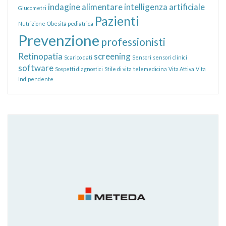
indagine alimentare
intelligenza artificiale
Glucometri
Pazienti
Nutrizione
Obesità pediatrica
Prevenzione
professionisti
Retinopatia
screening
Scarico dati
Sensori
sensori clinici
software
Sospetti diagnostici
Stile di vita
telemedicina
Vita Attiva
Vita
Indipendente