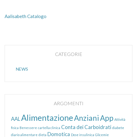
Aalisabeth Catalogo
CATEGORIE
NEWS
ARGOMENTI
Alimentazione
Anziani
App
AAL
Attività
Conta dei Carboidrati
fisica
Benessere
cartella clinica
diabete
Domotica
diario alimentare
dieta
Dose insulinica
Glicemie