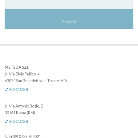
Prodotti
METEDA S.r.l.
Via Silvio Pellico, 4
63074 San Benedetto del Tronto (AP)
INDICAZIONI
Via Antonio Bosio, 2
00161 Roma (RM)
INDICAZIONI
(+39) 0735 783021