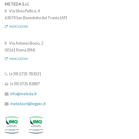
METEDA S.r.l.
Via Silvio Pellico, 4
63074 San Benedetto del Tronto (AP)
INDICAZIONI
Via Antonio Bosio, 2
00161 Roma (RM)
INDICAZIONI
(+39) 0735 783021
(+39) 0735 83887
info@meteda.it
metedasrl@legpec.it