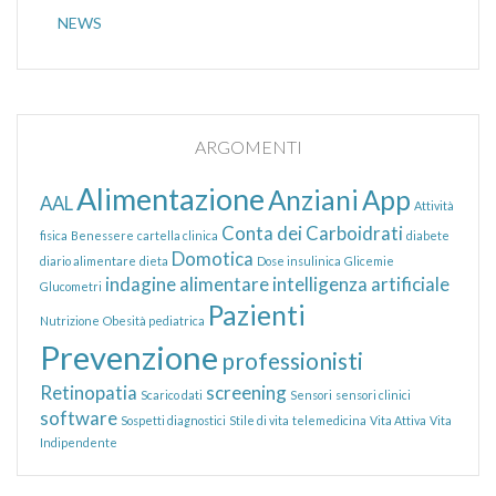
NEWS
ARGOMENTI
Alimentazione
Anziani
App
AAL
Attività
Conta dei Carboidrati
fisica
Benessere
cartella clinica
diabete
Domotica
diario alimentare
dieta
Dose insulinica
Glicemie
indagine alimentare
intelligenza artificiale
Glucometri
Pazienti
Nutrizione
Obesità pediatrica
Prevenzione
professionisti
Retinopatia
screening
Scarico dati
Sensori
sensori clinici
software
Sospetti diagnostici
Stile di vita
telemedicina
Vita Attiva
Vita
Indipendente