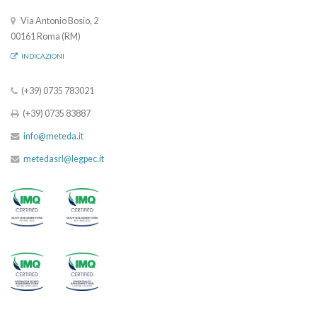
Via Antonio Bosio, 2
00161 Roma (RM)
INDICAZIONI
(+39) 0735 783021
(+39) 0735 83887
info@meteda.it
metedasrl@legpec.it