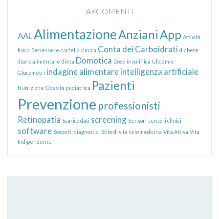
ARGOMENTI
Alimentazione
Anziani
App
AAL
Attività
Conta dei Carboidrati
fisica
Benessere
cartella clinica
diabete
Domotica
diario alimentare
dieta
Dose insulinica
Glicemie
indagine alimentare
intelligenza artificiale
Glucometri
Pazienti
Nutrizione
Obesità pediatrica
Prevenzione
professionisti
Retinopatia
screening
Scarico dati
Sensori
sensori clinici
software
Sospetti diagnostici
Stile di vita
telemedicina
Vita Attiva
Vita
Indipendente