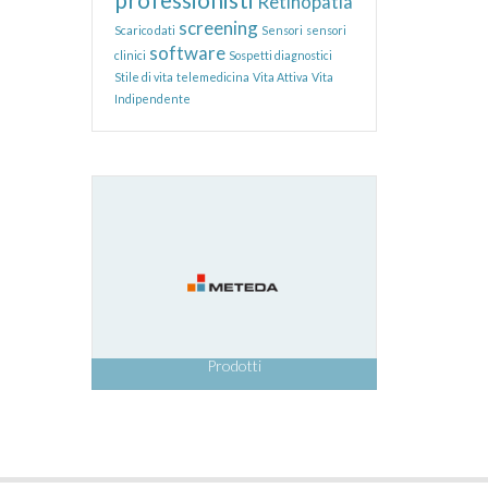
Retinopatia
screening
Scarico dati
Sensori
sensori
software
clinici
Sospetti diagnostici
Stile di vita
telemedicina
Vita Attiva
Vita
Indipendente
Prodotti