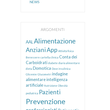
NEWS
ARGOMENTI
Alimentazione
AAL
Anziani
App
Attività fisica
Conta dei
Benessere
cartella clinica
Carboidrati
diabete
diario alimentare
Domotica
dieta
Dose insulinica
indagine
Glicemie
Glucometri
alimentare
intelligenza
artificiale
Nutrizione
Obesità
Pazienti
pediatrica
Prevenzione
professionisti