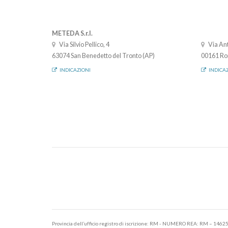
METEDA S.r.l.
Via Silvio Pellico, 4
Via Ant
63074 San Benedetto del Tronto (AP)
00161 Ro
INDICAZIONI
INDICA
Provincia dell’ufficio registro di iscrizione: RM - NUMERO REA: RM – 1462