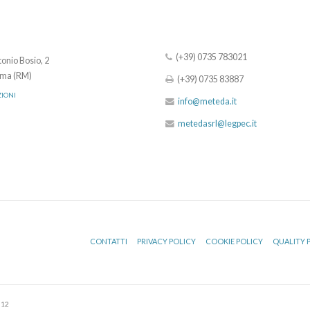
(+39) 0735 783021
onio Bosio, 2
ma (RM)
(+39) 0735 83887
ZIONI
info@meteda.it
metedasrl@legpec.it
CONTATTI
PRIVACY POLICY
COOKIE POLICY
QUALITY 
512