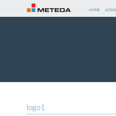
HOME
AZIE
logo1