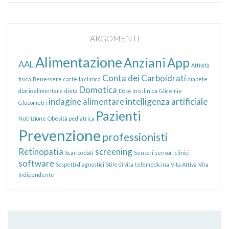
ARGOMENTI
Alimentazione
Anziani
App
AAL
Attività
Conta dei Carboidrati
fisica
Benessere
cartella clinica
diabete
Domotica
diario alimentare
dieta
Dose insulinica
Glicemie
indagine alimentare
intelligenza artificiale
Glucometri
Pazienti
Nutrizione
Obesità pediatrica
Prevenzione
professionisti
Retinopatia
screening
Scarico dati
Sensori
sensori clinici
software
Sospetti diagnostici
Stile di vita
telemedicina
Vita Attiva
Vita
Indipendente