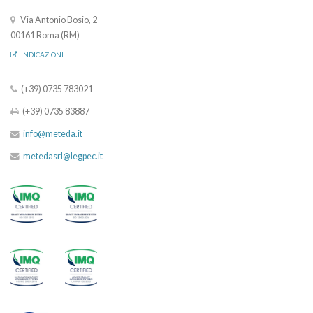
Via Antonio Bosio, 2
00161 Roma (RM)
INDICAZIONI
(+39) 0735 783021
(+39) 0735 83887
info@meteda.it
metedasrl@legpec.it