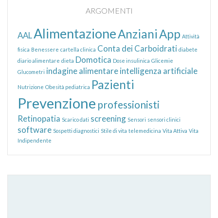
ARGOMENTI
Alimentazione
Anziani
App
AAL
Attività
Conta dei Carboidrati
fisica
Benessere
cartella clinica
diabete
Domotica
diario alimentare
dieta
Dose insulinica
Glicemie
indagine alimentare
intelligenza artificiale
Glucometri
Pazienti
Nutrizione
Obesità pediatrica
Prevenzione
professionisti
Retinopatia
screening
Scarico dati
Sensori
sensori clinici
software
Sospetti diagnostici
Stile di vita
telemedicina
Vita Attiva
Vita
Indipendente