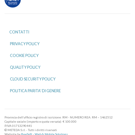
CONTATTI
PRIVACY POLICY
COOKIE POLICY
QUALITY POLICY
CLOUD SECURITY POLICY
POLITICA PARITA’ DI GENERE
Provincia dell’ufficio registro di iscrizione: RM - NUMERO REA: RM – 1462512
Capitale sociale (importo e quota versata): € 100.000
P.IVA 01713290441
© METEDA S.r.l. - Tutti i diritti riservati
Website by
BeeSoft - Web & Mobile Solutions