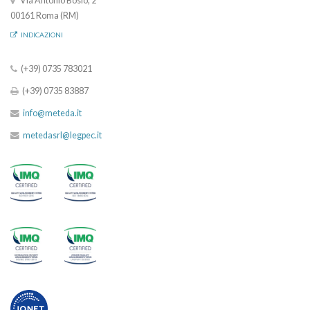
Via Antonio Bosio, 2
00161 Roma (RM)
INDICAZIONI
(+39) 0735 783021
(+39) 0735 83887
info@meteda.it
metedasrl@legpec.it