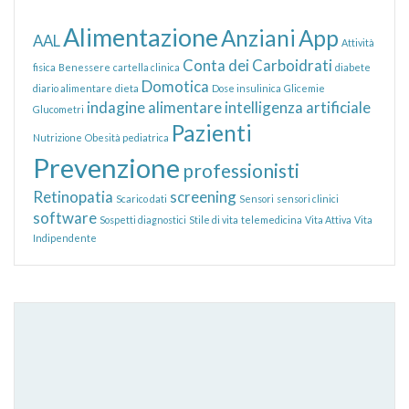
Alimentazione
Anziani
App
AAL
Attività
Conta dei Carboidrati
fisica
Benessere
cartella clinica
diabete
Domotica
diario alimentare
dieta
Dose insulinica
Glicemie
indagine alimentare
intelligenza artificiale
Glucometri
Pazienti
Nutrizione
Obesità pediatrica
Prevenzione
professionisti
Retinopatia
screening
Scarico dati
Sensori
sensori clinici
software
Sospetti diagnostici
Stile di vita
telemedicina
Vita Attiva
Vita
Indipendente