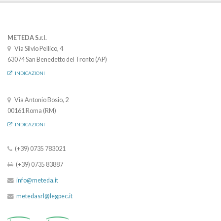
METEDA S.r.l.
Via Silvio Pellico, 4
63074 San Benedetto del Tronto (AP)
INDICAZIONI
Via Antonio Bosio, 2
00161 Roma (RM)
INDICAZIONI
(+39) 0735 783021
(+39) 0735 83887
info@meteda.it
metedasrl@legpec.it