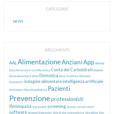
CATEGORIE
NEWS
ARGOMENTI
Alimentazione
Anziani
App
AAL
Attività
Conta dei Carboidrati
fisica
Benessere
cartella clinica
diabete
Domotica
diario alimentare
dieta
Dose insulinica
Glicemie
indagine alimentare
intelligenza artificiale
Glucometri
Pazienti
Nutrizione
Obesità pediatrica
Prevenzione
professionisti
Retinopatia
screening
Scarico dati
Sensori
sensori clinici
software
Sospetti diagnostici
Stile di vita
telemedicina
Vita Attiva
Vita