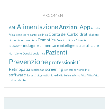
ARGOMENTI
Alimentazione
Anziani
App
AAL
Attività
Conta dei Carboidrati
fisica
Benessere
cartella clinica
diabete
Domotica
diario alimentare
dieta
Dose insulinica
Glicemie
indagine alimentare
intelligenza artificiale
Glucometri
Pazienti
Nutrizione
Obesità pediatrica
Prevenzione
professionisti
Retinopatia
screening
Scarico dati
Sensori
sensori clinici
software
Sospetti diagnostici
Stile di vita
telemedicina
Vita Attiva
Vita
Indipendente