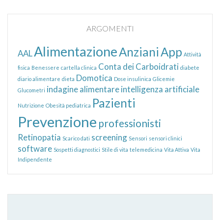
ARGOMENTI
Alimentazione
Anziani
App
AAL
Attività
Conta dei Carboidrati
fisica
Benessere
cartella clinica
diabete
Domotica
diario alimentare
dieta
Dose insulinica
Glicemie
indagine alimentare
intelligenza artificiale
Glucometri
Pazienti
Nutrizione
Obesità pediatrica
Prevenzione
professionisti
Retinopatia
screening
Scarico dati
Sensori
sensori clinici
software
Sospetti diagnostici
Stile di vita
telemedicina
Vita Attiva
Vita
Indipendente