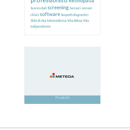
Retinopatia
screening
Scarico dati
Sensori
sensori
software
clinici
Sospetti diagnostici
Stile di vita
telemedicina
Vita Attiva
Vita
Indipendente
Prodotti