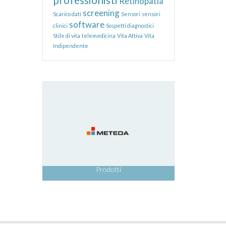
Retinopatia
screening
Scarico dati
Sensori
sensori
software
clinici
Sospetti diagnostici
Stile di vita
telemedicina
Vita Attiva
Vita
Indipendente
Prodotti