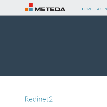
HOME
AZIE
Redinet2