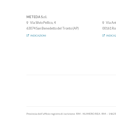
METEDA S.r.l.
Via Silvio Pellico, 4
Via Ant
63074 San Benedetto del Tronto (AP)
00161 Ro
INDICAZIONI
INDICA
Provincia dell’ufficio registro di iscrizione: RM - NUMERO REA: RM – 1462