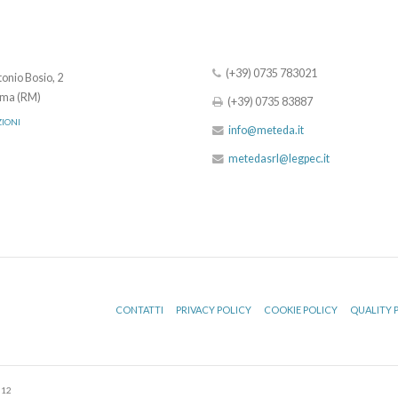
(+39) 0735 783021
onio Bosio, 2
ma (RM)
(+39) 0735 83887
ZIONI
info@meteda.it
metedasrl@legpec.it
CONTATTI
PRIVACY POLICY
COOKIE POLICY
QUALITY 
512