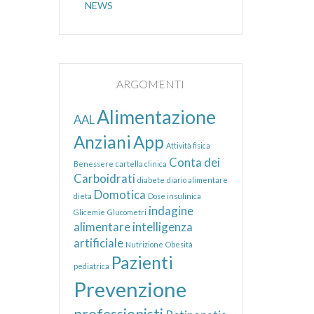
NEWS
ARGOMENTI
Alimentazione
AAL
Anziani
App
Attività fisica
Conta dei
Benessere
cartella clinica
Carboidrati
diabete
diario alimentare
Domotica
dieta
Dose insulinica
indagine
Glicemie
Glucometri
alimentare
intelligenza
artificiale
Nutrizione
Obesità
Pazienti
pediatrica
Prevenzione
professionisti